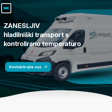
ZANESLJIV
hladilniški transport s
kontrolirano temperaturo
Kontaktirajte nas