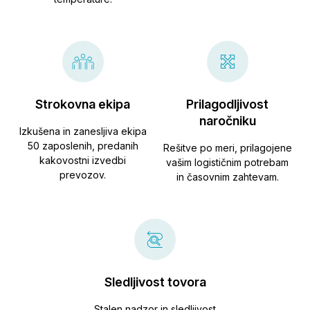
Strokovna ekipa
Prilagodljivost
naročniku
Izkušena in zanesljiva ekipa
50 zaposlenih, predanih
Rešitve po meri, prilagojene
kakovostni izvedbi
vašim logističnim potrebam
prevozov.
in časovnim zahtevam.
Sledljivost tovora
Stalen nadzor in sledljivost